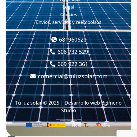
Legal
Cookies
Envios, servicios y reembolsos
681960620
606 732 529
669 922 361
comercial@tuluzsolar.com
Tu luz solar
© 2025 | Desarrollo web
Bgimeno
Studio