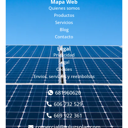
Mapa Web
Quienes somos
Productos
Servicios
Blog
Contacto
Legal
Privacidad
Legal
Cookies
Envios, servicios y reembolsos
681960620
606 732 529
669 922 361
comercial@tuluzsolar.com